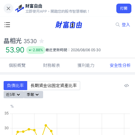
財富自由
晶相光 3530
打開
53.90
-2.88%
立即使用APP，開啟您的股市智慧導航！
登入
晶相光
3530
53.90
-2.88%
最近更新時間：
2026/08/06 05:30
個股概覽
財務報表
獲利能力
安全性分析
負債比率
長期資金佔固定資產比率
近5年
季報