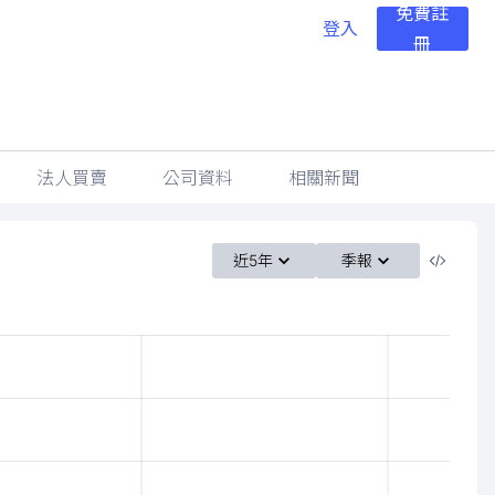
免費註
登入
冊
法人買賣
公司資料
相關新聞
近5年
季報