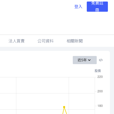
免費註
登入
冊
法人買賣
公司資料
相關新聞
近5年