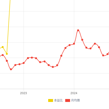
本益比
月均價