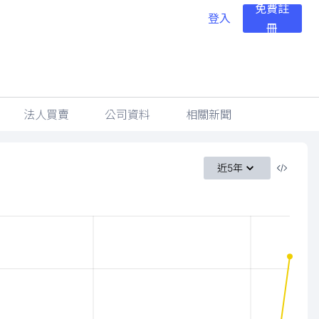
免費註
登入
冊
法人買賣
公司資料
相關新聞
近5年