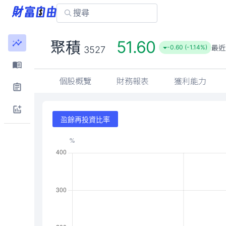
51.60
聚積
最近
-0.60 (-1.14%)
3527
個股概覽
財務報表
獲利能力
盈餘再投資比率