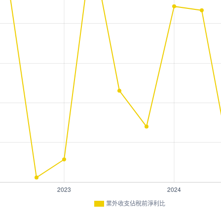
業外收支佔稅前淨利比