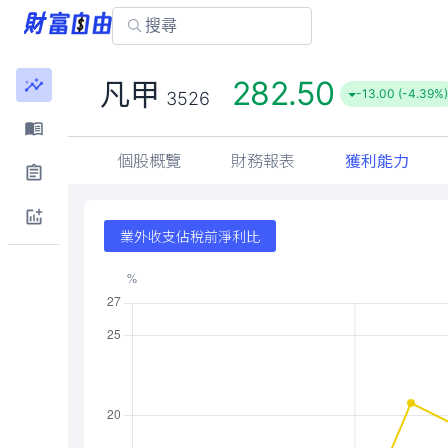
282.50
凡甲
-13.00 (-4.39%
3526
個股概覽
財務報表
獲利能力
業外收支佔稅前淨利比