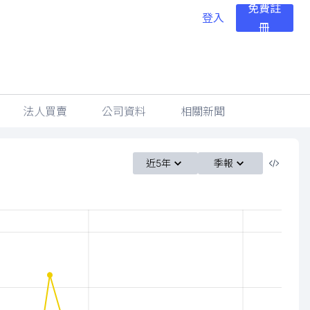
免費註
登入
冊
法人買賣
公司資料
相關新聞
近5年
季報