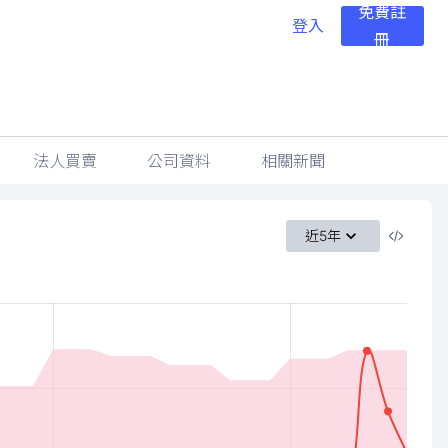
免費註
登入
冊
法人買賣
公司資料
相關新聞
近5年