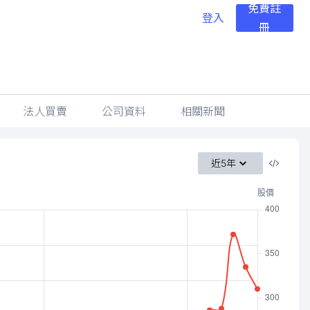
免費註
登入
冊
法人買賣
公司資料
相關新聞
近5年