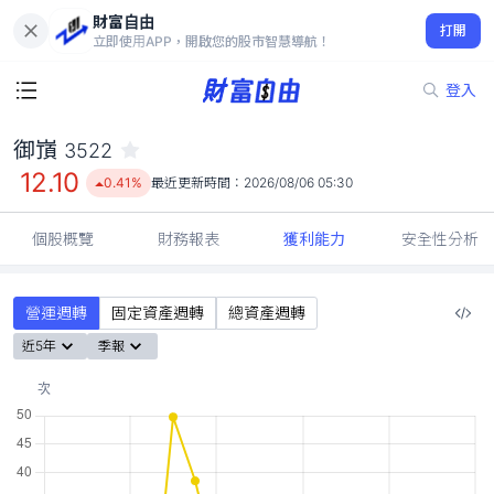
財富自由
御嵿 3522
打開
12.10
0.41%
立即使用APP，開啟您的股市智慧導航！
登入
御嵿
3522
12.10
0.41%
最近更新時間：
2026/08/06 05:30
個股概覽
財務報表
獲利能力
安全性分析
營運週轉
固定資產週轉
總資產週轉
近5年
季報