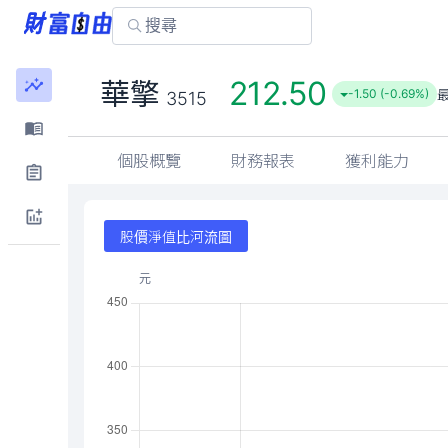
212.50
華擎
-1.50 (-0.69%)
3515
個股概覽
財務報表
獲利能力
股價淨值比河流圖