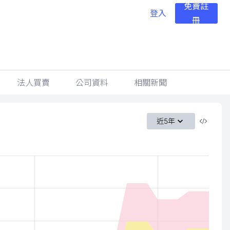
免費註
登入
冊
法人買賣
公司資料
相關新聞
近5年