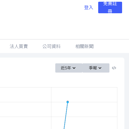
免費註
登入
冊
法人買賣
公司資料
相關新聞
近5年
季報