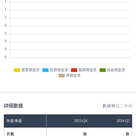
營業現金流
投資現金流
融資現金流
自由現金流
淨現金流
詳細數據
數據單位：千元
Q4
2023-Q2
2023-Q4
2024-Q2
年度/季度
無
折舊
無
無
無