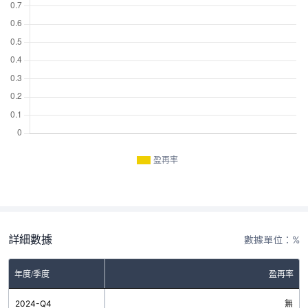
盈再率
詳細數據
數據單位：%
年度/季度
盈再率
2024-Q4
無