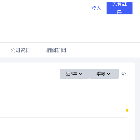
免費註
登入
冊
公司資料
相關新聞
近5年
季報