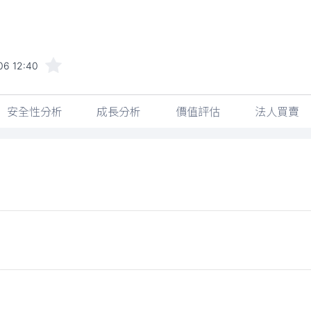
06 12:40
安全性分析
成長分析
價值評估
法人買賣