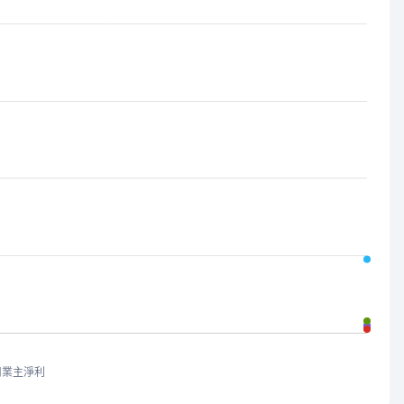
司業主淨利