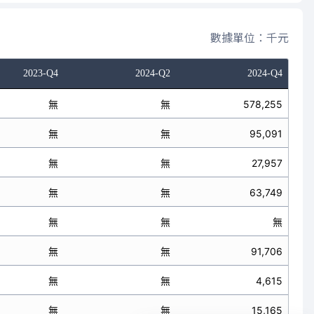
數據單位：千元
2023-Q4
2024-Q2
2024-Q4
無
無
578,255
無
無
95,091
無
無
27,957
無
無
63,749
無
無
無
無
無
91,706
無
無
4,615
無
無
15,165