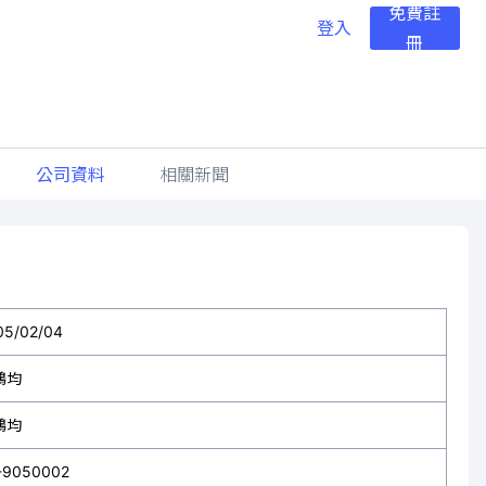
免費註
登入
冊
公司資料
相關新聞
05/02/04
鴻均
鴻均
-9050002