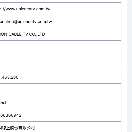
p://www.unioncatv.com.tw
ronchou@unioncatv.com.tw
ION CABLE TV CO.,LTD
0,463,280
公司
-66366942
固線上股份有限公司