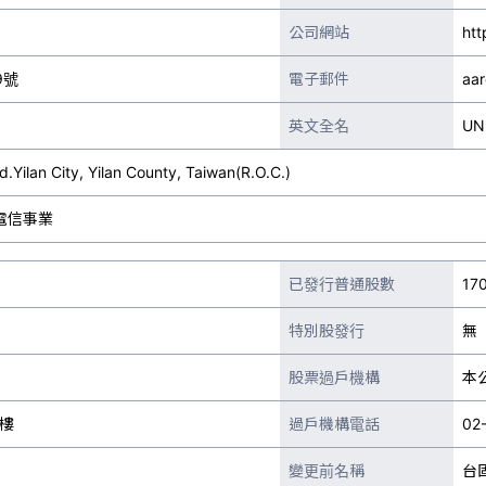
公司網站
htt
9號
電子郵件
aa
英文全名
UN
.Yilan City, Yilan County, Taiwan(R.O.C.)
電信事業
已發行普通股數
17
特別股發行
無
股票過戶機構
本
3樓
過戶機構電話
02
變更前名稱
台