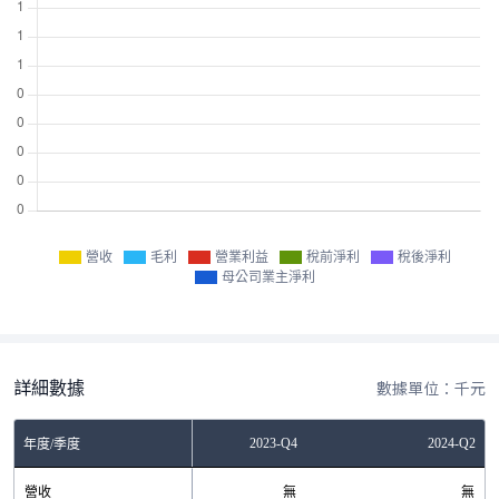
營收
毛利
營業利益
稅前淨利
稅後淨利
母公司業主淨利
詳細數據
數據單位：千元
2023-Q2
2023-Q4
2024-Q2
年度/季度
營收
無
無
無