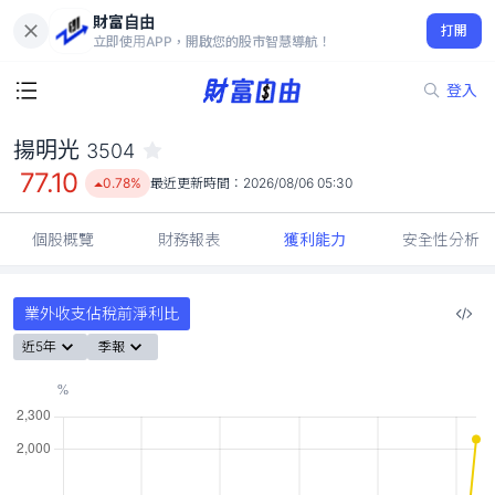
財富自由
揚明光 3504
打開
77.10
0.78%
立即使用APP，開啟您的股市智慧導航！
登入
揚明光
3504
77.10
0.78%
最近更新時間：
2026/08/06 05:30
個股概覽
財務報表
獲利能力
安全性分析
業外收支佔稅前淨利比
近5年
季報