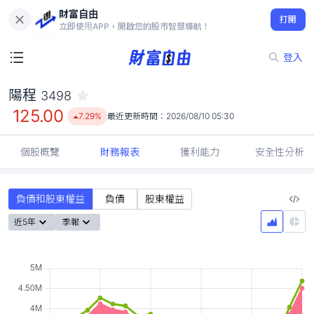
財富自由
陽程 3498
打開
125.00
7.29%
立即使用APP，開啟您的股市智慧導航！
登入
陽程
3498
125.00
7.29%
最近更新時間：
2026/08/10 05:30
個股概覽
財務報表
獲利能力
安全性分析
負債和股東權益
負債
股東權益
近5年
季報