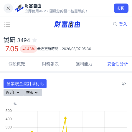
財富自由
誠研 3494
打開
7.05
1.43%
立即使用APP，開啟您的股市智慧導航！
登入
誠研
3494
7.05
1.43%
最近更新時間：
2026/08/07 05:30
個股概覽
財務報表
獲利能力
安全性分析
營業現金流對淨利比
近5年
季報