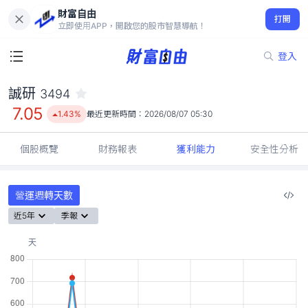
財富自由
誠研 3494
打開
7.05
1.43%
立即使用APP，開啟您的股市智慧導航！
登入
誠研
3494
7.05
1.43%
最近更新時間：
2026/08/07 05:30
個股概覽
財務報表
獲利能力
安全性分析
營運週轉天數
近5年
季報