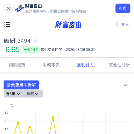
財富自由
誠研 3494
打開
6.95
-0.14%
立即使用APP，開啟您的股市智慧導航！
登入
誠研
3494
6.95
-0.14%
最近更新時間：
2026/08/06 05:30
個股概覽
財務報表
獲利能力
安全性分析
營業費用率拆解
近5年
季報