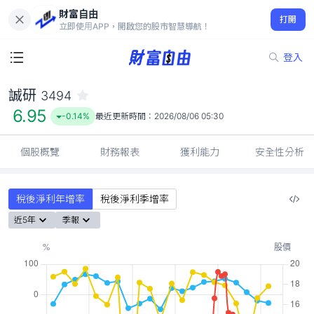
財富自由
誠研 3494
打開
6.95
-0.14%
立即使用APP，開啟您的股市智慧導航！
登入
誠研
3494
6.95
-0.14%
最近更新時間：
2026/08/06 05:30
個股概覽
財務報表
獲利能力
安全性分析
稅後淨利年增率
稅後淨利季增率
近5年
季報