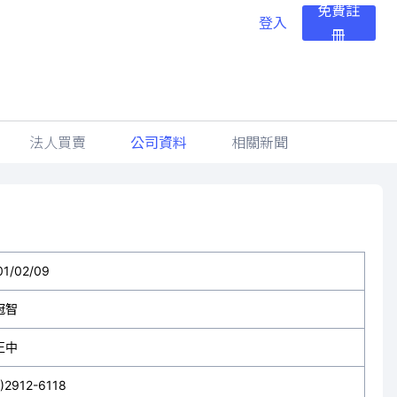
免費註
登入
冊
法人買賣
公司資料
相關新聞
01/02/09
冠智
正中
2)2912-6118