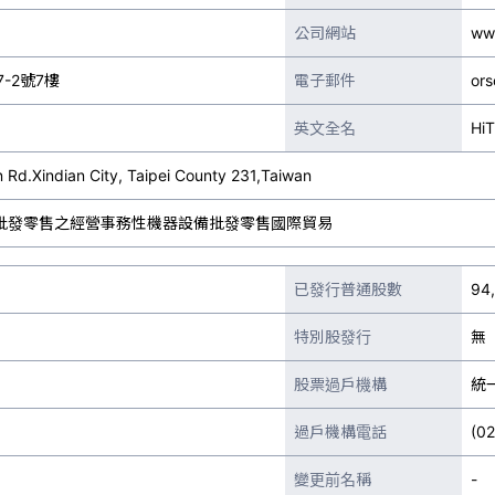
公司網站
www
-2號7樓
電子郵件
ors
英文全名
HiT
n Rd.Xindian City, Taipei County 231,Taiwan
批發零售之經營事務性機器設備批發零售國際貿易
已發行普通股數
94
特別股發行
無
股票過戶機構
統
過戶機構電話
(0
變更前名稱
-