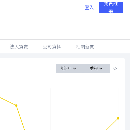
免費註
登入
冊
法人買賣
公司資料
相關新聞
近5年
季報