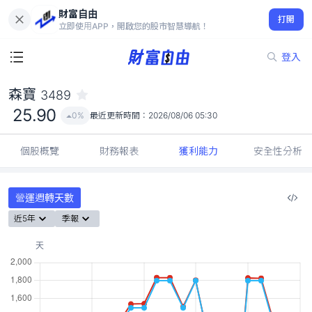
財富自由
森寶 3489
打開
25.90
0%
立即使用APP，開啟您的股市智慧導航！
登入
森寶
3489
25.90
0%
最近更新時間：
2026/08/06 05:30
個股概覽
財務報表
獲利能力
安全性分析
營運週轉天數
近5年
季報