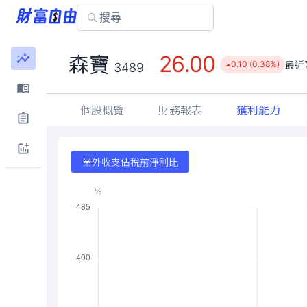
26.00
森寶
最近
0.10 (0.38%)
3489
個股概覽
財務報表
獲利能力
業外收支佔稅前淨利比