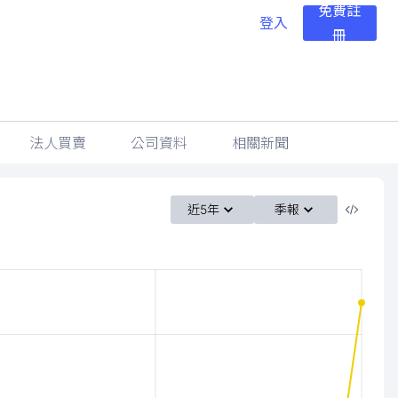
免費註
登入
冊
法人買賣
公司資料
相關新聞
近5年
季報