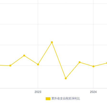
業外收支佔稅前淨利比