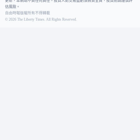
更新，本網站不負任何責任。投資人對交易盈虧須自負全責，投資前請謹慎評
估風險。
自由時報版權所有不得轉載
©
2026
The Liberty Times. All Rights Reserved.