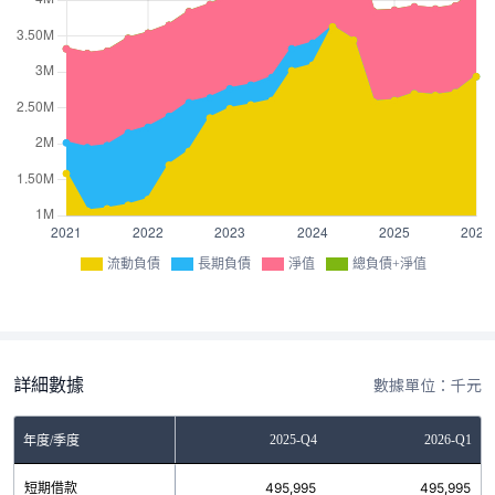
流動負債
長期負債
淨值
總負債+淨值
詳細數據
數據單位：千元
Q2
2025-Q3
2025-Q4
2026-Q1
年度/季度
5
短期借款
495,995
495,995
495,995