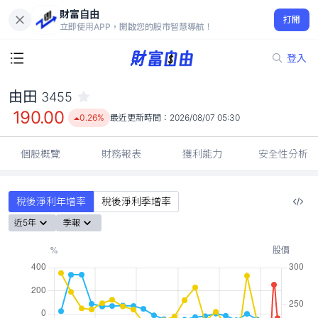
財富自由
由田 3455
打開
190.00
0.26%
立即使用APP，開啟您的股市智慧導航！
登入
由田
3455
190.00
0.26%
最近更新時間：
2026/08/07 05:30
個股概覽
財務報表
獲利能力
安全性分析
稅後淨利年增率
稅後淨利季增率
近5年
季報