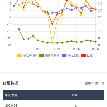
稅後淨利率
總資產週轉
權益乘數
ROE
詳細數據
數據單位：%
ROE
年度/季度
2021-Q2
無