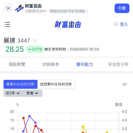
財富自由
展達 3447
打開
28.25
-0.17%
立即使用APP，開啟您的股市智慧導航！
登入
展達
3447
28.25
-0.17%
最近更新時間：
2026/08/07 05:30
個股概覽
財務報表
獲利能力
安全性分析
單季ROE杜邦分析
近四季ROE杜邦分析
近5年
季報