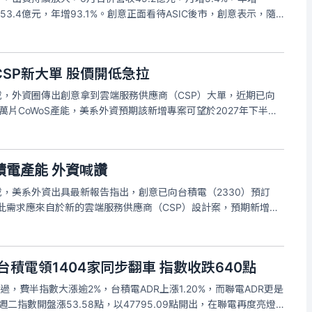
253.4億元，年增93.1%。創意正面看待ASIC後市，創意表示，隨
階段，ASIC出貨成長速度可望優於GPU，雲端服務、光通訊及車用
SP新大單 股價開低急拉
單滿載，外資圈傳出創意拿到雲端服務供應商（CSP）大單，近期已向
年6萬片CoWoS產能，美系外資預期該新增專案可望於2027年下半年
2028年貢獻15億至16億美元營收，創意亦積極發展CPO光通
積電產能 外資喊讚
滿載，美系外資出具最新報告指出，創意已向台積電（2330）預訂
能，此需求應來自於新的雲端服務供應商（CSP）設計案，預期新增專
5億至6億美元營收，並於2028年貢獻15億至16億美元營收，此
台積電領1404家同步翻車 指數收跌640點
，費半指數大漲逾2%，台積電ADR上漲1.20%，而聯電ADR更是
週二指數開盤漲53.58點，以47795.09點開出，在聯電再度亮燈