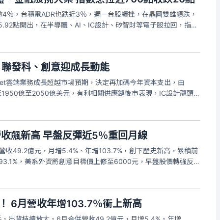
4％，台積電ADR也跌近3％，週一台股續挫，在晶圓雙雄領跌，
85.92點開出，在半導體、AI、IC設計、矽智財等電子股拉回，指數
芯-KY、台達電、緯穎等高價股重挫，在逾千家上市櫃同步跳水，
出 聯發科、創意迎成長動能
phabet雲端業務成長超越市場預期，決定再加碼今年資本支出，由
調至1950億至2050億美元，有利相關供應鏈後市表現，IC設計龍頭聯
 TPU（張量處理器）相關專案，創意（3443）則操刀Google客製化C
收飆新高 早盤反彈近5％重回月線
併營收49.2億元，月增5.4%、年增103.7%，創下歷史新高，累積前
增93.1%，美系外資將創意目標價上修至6000元，早盤股價轉強反
7分左右，創意股價上漲3.15%，暫報4750元，重新站上月線，成
！ 6月營收年增103.7％衝上新高
手，出貨持續放大，6月合併營收49.2億元，月增5.4%，年增