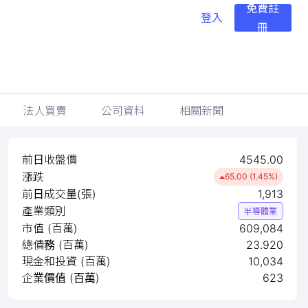
免費註
登入
冊
法人買賣
公司資料
相關新聞
前日收盤價
4545.00
漲跌
65.00 (1.45%)
前日成交量(張)
1,913
產業類別
半導體業
市值 (百萬)
609,084
總債務 (百萬)
23.920
現金和投資 (百萬)
10,034
企業價值 (百萬)
623