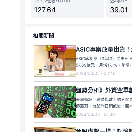
26-Q2營收YOY(%)
近4季EPS
127.64
39.01
相關新聞
ASIC專案放量出貨！
ASIC廠創意（3443）受惠A
57.69億元，月增17.1%，年增
ASIC、高效能運算（HPC
2026/08/05・06:46
盤勢分析》外資空單
美國費城半導體指數上週五開高
價回落，台股昨日開低後，回
（2330）讓出空間給中小型股
2026/08/03・21:30
音，拉出第二根漲停，記憶體
台股虛驚一場！記憶體