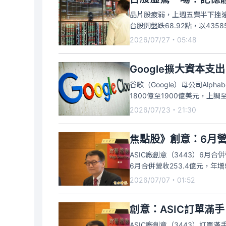
晶片股疲弱，上週五費半下挫逾
台股開盤跌68.92點，以435
開低走低，在聯發科、創意、世
2026/07/27・05:48
指數跌685點，回測42
Google擴大資本支
谷歌（Google）母公司Al
1800億至1900億美元，上
發科（2454）負責Google
2026/07/23・21:30
焦點股》創意：6月營
ASIC廠創意（3443）6月合
6月合併營收253.4億元，年
彈，一度大漲近5%。截至9:3
2026/07/07・01:52
交量
創意：ASIC訂單滿手
ASIC廠創意（3443）訂單滿