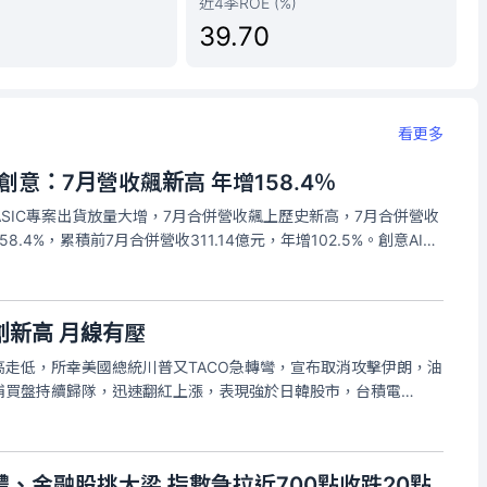
近4季ROE (%)
39.70
看更多
創意：7月營收飆新高 年增158.4％
I ASIC專案出貨放量大增，7月合併營收飆上歷史新高，7月合併營收
158.4%，累積前7月合併營收311.14億元，年增102.5%。創意AI
）及車用晶片業務持續擴大，並成功取得北美大型雲端服務供應商
創新高 月線有壓
走低，所幸美國總統川普又TACO急轉彎，宣布取消攻擊伊朗，油
補買盤持續歸隊，迅速翻紅上漲，表現強於日韓股市，台積電
表現，IC設計龍頭聯發科（2454）與創意（3443）因法說會報佳
、被動元件
、金融股挑大梁 指數急拉近700點收跌20點