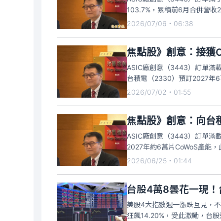
103.7%，累積前6月合併營收
AI應用由模型訓練擴展至推論
2026/07/06・06:38
等專案將陸續
焦點股》創意：接獲C
ASIC廠創意（3443）訂
台積電（2330）預訂2027
帶來約5億至6億美元營收，並於
2026/07/02・01:55
訊，未來有機會在台
焦點股》創意：向台
ASIC廠創意（3443）訂單
2027年約6萬片CoWoS產
案可望於2027年下半年帶來約
2026/06/25・01:44
外，創意亦積極發展C
台股4萬8曇花一現！
美股4大指數週一漲跌互見，不過
狂飆14.20%，受此激勵，台股