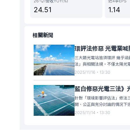
26-Q1營收YOY(%)
近4季EPS
24.51
1.14
相關新聞
環評法修惡 光電業喊
三大類光電站皆須環評 幾乎涵
法」與相關法規，不僅太陽光
下表示，這等於逼光電業者只
2025/11/16・13:30
品，如同「棄嬰」。
針對「環境影響評估法」修法
開、公正與充分討論的情況下
業者，使台灣綠電新增量大幅放
2025/11/14・13:30
半導體、AI與出口產業的國際