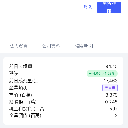
免費註
登入
冊
法人買賣
公司資料
相關新聞
前日收盤價
84.40
漲跌
-4.00 (-4.52%)
前日成交量(張)
17,463
產業類別
光電業
市值 (百萬)
3,379
總債務 (百萬)
0.245
現金和投資 (百萬)
597
企業價值 (百萬)
3