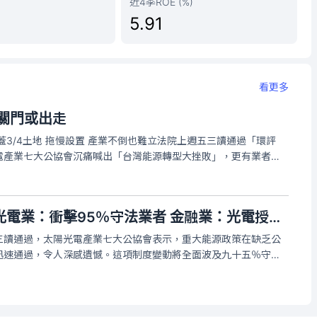
近4季ROE (%)
5.91
看更多
關門或出走
蓋3/4土地 拖慢設置 產業不倒也難立法院上週五三讀通過「環評
電產業七大公協會沉痛喊出「台灣能源轉型大挫敗」，更有業者私
有兩條路可選，不是出走、就是關門，產業淪為政治鬥爭下的犧牲
藍白修惡光電三法》光電業：衝擊95％守法業者 金融業：光電授信先喊停
三讀通過，太陽光電產業七大公協會表示，重大能源政策在缺乏公
迅速通過，令人深感遺憾。這項制度變動將全面波及九十五％守法
緩，RE100企業勢必面臨綠電稀缺與成本墊高的壓力，進而衝擊
競爭力，也動搖外