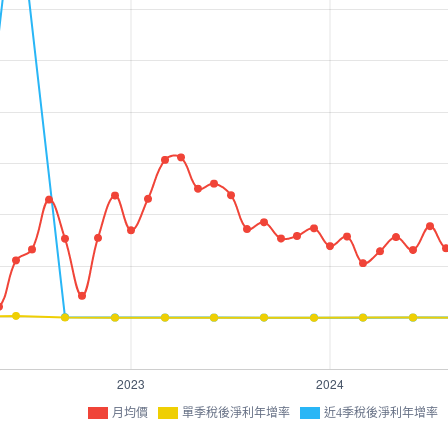
月均價
單季稅後淨利年增率
近4季稅後淨利年增率