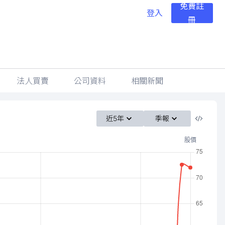
免費註
登入
冊
法人買賣
公司資料
相關新聞
近5年
季報