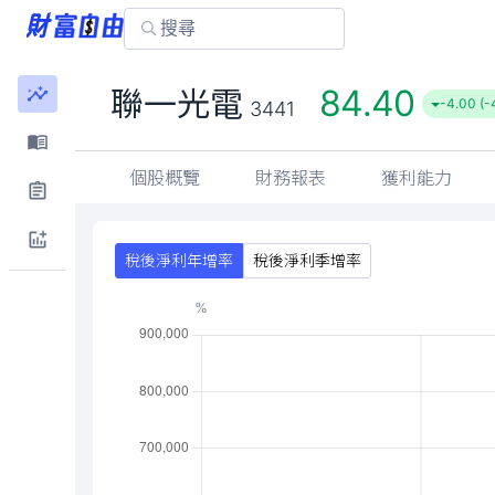
84.40
聯一光電
-4.00 (-
3441
個股概覽
財務報表
獲利能力
稅後淨利年增率
稅後淨利季增率