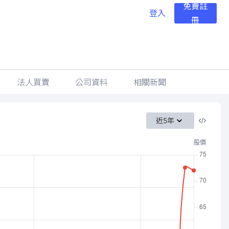
免費註
登入
冊
法人買賣
公司資料
相關新聞
近5年