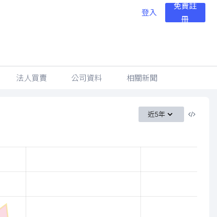
免費註
登入
冊
法人買賣
公司資料
相關新聞
近5年