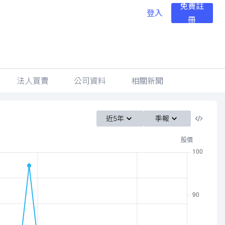
免費註
登入
冊
法人買賣
公司資料
相關新聞
近5年
季報