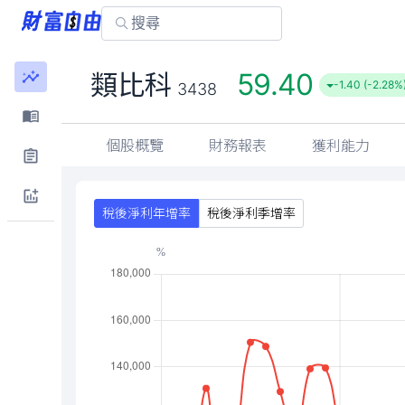
59.40
類比科
-1.40 (-2.28%
3438
個股概覽
財務報表
獲利能力
稅後淨利年增率
稅後淨利季增率