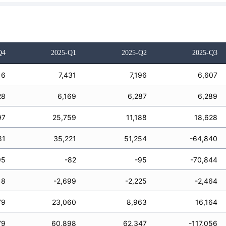
Q4
2025-Q1
2025-Q2
2025-Q3
16
7,431
7,196
6,607
28
6,169
6,287
6,289
97
25,759
11,188
18,628
81
35,221
51,254
-64,840
95
-82
-95
-70,844
18
-2,699
-2,225
-2,464
79
23,060
8,963
16,164
79
60,898
62,347
-117,056