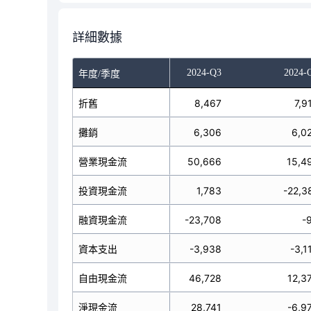
詳細數據
024-Q1
2024-Q2
2024-Q3
2024-
年度/季度
9,330
折舊
9,052
8,467
7,9
6,178
攤銷
6,355
6,306
6,0
6,040
營業現金流
42,750
50,666
15,4
-4,850
投資現金流
11,289
1,783
-22,3
-92
融資現金流
-92
-23,708
-
-4,292
資本支出
-5,059
-3,938
-3,1
91,748
自由現金流
37,691
46,728
12,3
91,098
淨現金流
53,947
28,741
-6,9