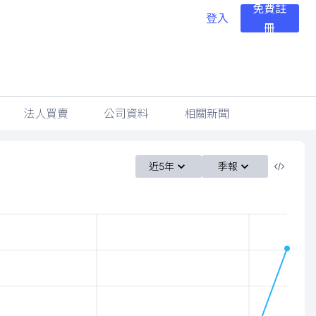
免費註
登入
冊
法人買賣
公司資料
相關新聞
近5年
季報