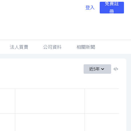
免費註
登入
冊
法人買賣
公司資料
相關新聞
近5年