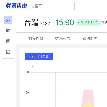
15.90
台端
最
-0.60 (-3.75%)
3432
個股概覽
財務報表
獲利能力
本益比河流圖