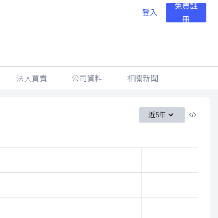
免費註
登入
冊
法人買賣
公司資料
相關新聞
近5年