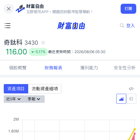
財富自由
奇鈦科 3430
打開
116.00
-5.17%
立即使用APP，開啟您的股市智慧導航！
登入
奇鈦科
3430
116.00
-5.17%
最近更新時間：
2026/08/06 05:30
個股概覽
財務報表
獲利能力
安全性分析
資產項目
流動資產細項
近5年
季報