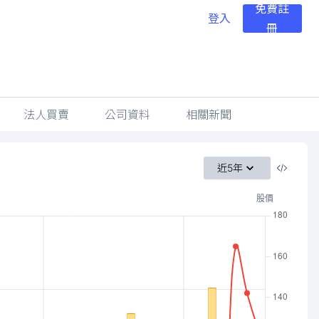
免費註
登入
冊
法人買賣
公司資料
相關新聞
近5年