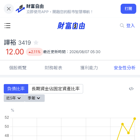
財富自由
譁裕 3419
打開
12.00
2.11%
立即使用APP，開啟您的股市智慧導航！
登入
譁裕
3419
12.00
2.11%
最近更新時間：
2026/08/07 05:30
個股概覽
財務報表
獲利能力
安全性分析
負債比率
長期資金佔固定資產比率
近5年
季報