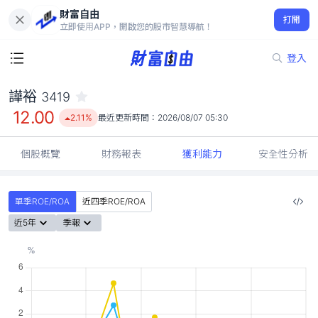
財富自由
譁裕 3419
打開
12.00
2.11%
立即使用APP，開啟您的股市智慧導航！
登入
譁裕
3419
12.00
2.11%
最近更新時間：
2026/08/07 05:30
個股概覽
財務報表
獲利能力
安全性分析
單季ROE/ROA
近四季ROE/ROA
近5年
季報