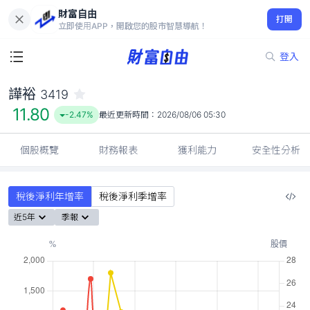
財富自由
譁裕 3419
打開
11.80
-2.47%
立即使用APP，開啟您的股市智慧導航！
登入
譁裕
3419
11.80
-2.47%
最近更新時間：
2026/08/06 05:30
個股概覽
財務報表
獲利能力
安全性分析
稅後淨利年增率
稅後淨利季增率
近5年
季報