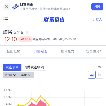
財富自由
譁裕 3419
打開
12.10
0.83%
立即使用APP，開啟您的股市智慧導航！
登入
譁裕
3419
12.10
0.83%
最近更新時間：
2026/08/05 05:30
個股概覽
財務報表
獲利能力
安全性分析
資產項目
流動資產細項
近5年
季報