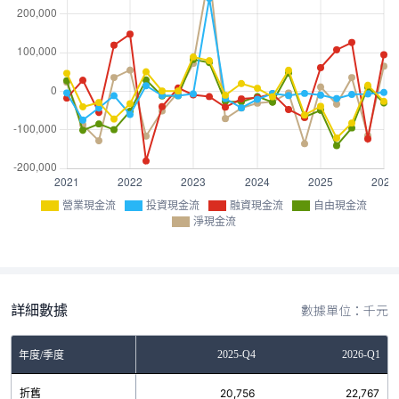
營業現金流
投資現金流
融資現金流
自由現金流
淨現金流
詳細數據
數據單位：千元
Q2
2025-Q3
2025-Q4
2026-Q1
年度/季度
1
折舊
20,510
20,756
22,767