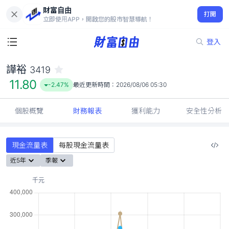
財富自由
譁裕 3419
打開
11.80
-2.47%
立即使用APP，開啟您的股市智慧導航！
登入
譁裕
3419
11.80
-2.47%
最近更新時間：
2026/08/06 05:30
個股概覽
財務報表
獲利能力
安全性分析
現金流量表
每股現金流量表
近5年
季報