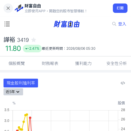
財富自由
譁裕 3419
打開
11.80
-2.47%
立即使用APP，開啟您的股市智慧導航！
登入
譁裕
3419
11.80
-2.47%
最近更新時間：
2026/08/06 05:30
個股概覽
財務報表
獲利能力
安全性分析
現金股利殖利率
近5年