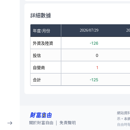
詳細數據
/27
2026/07/28
2026/07/29
20
年度/月份
-5
外資及陸資
-83
-126
0
投信
0
0
1
自營商
1
1
-4
合計
-82
-125
網站資
示。本
關於財富自由
免責聲明
|
自由時