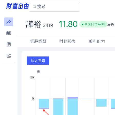
11.80
譁裕
最近
-0.30 (-2.47%)
3419
個股概覽
財務報表
獲利能力
法人買賣