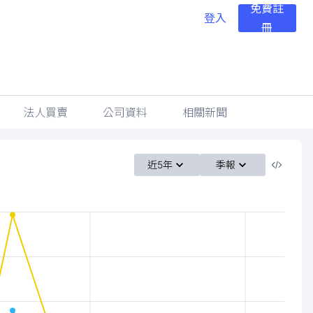
免費註
登入
冊
法人買賣
公司資料
相關新聞
近5年
季報