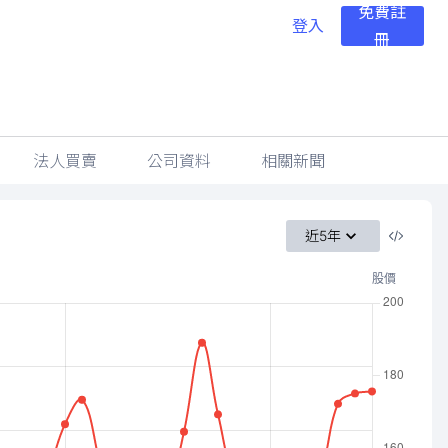
免費註
登入
冊
法人買賣
公司資料
相關新聞
近5年